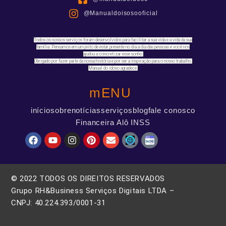
@Manualdoisosooficial
Todos os nossos serviços foram desenvolvidos para facilitar a sua vida e a vida da sua
família. Pensamos em um jeito de estar presente no dia a dia das pessoas e você nos
ajudou a concretizar esse sonho.
Obrigado por fazer parte da nossa história e por ser a inspiração para o nosso trabalho.
Manual do idoso agradece.
mENU
início
sobre
notícias
serviços
blog
fale conosco
Financeira Alô INSS
© 2022 TODOS OS DIREITOS RESERVADOS
Grupo RH&Business Serviços Digitais LTDA –
CNPJ: 40.224.393/0001-31