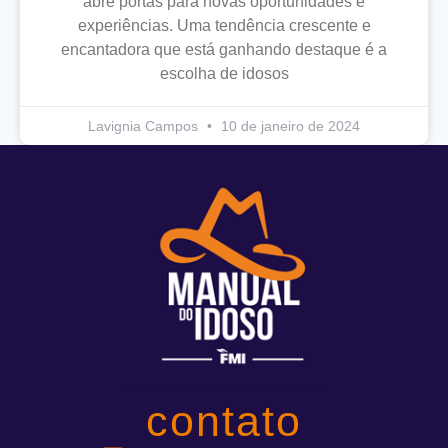
abre portas para novas oportunidades e
experiências. Uma tendência crescente e
encantadora que está ganhando destaque é a
escolha de idosos
Lavignia Campos
10 de janeiro de 2024
contato