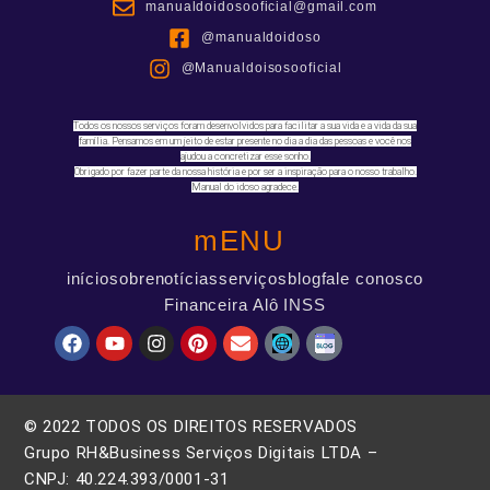
manualdoidosooficial@gmail.com
@manualdoidoso
@Manualdoisosooficial
Todos os nossos serviços foram desenvolvidos para facilitar a sua vida e a vida da sua
família. Pensamos em um jeito de estar presente no dia a dia das pessoas e você nos
ajudou a concretizar esse sonho.
Obrigado por fazer parte da nossa história e por ser a inspiração para o nosso trabalho.
Manual do idoso agradece.
mENU
início
sobre
notícias
serviços
blog
fale conosco
Financeira Alô INSS
© 2022 TODOS OS DIREITOS RESERVADOS
Grupo RH&Business Serviços Digitais LTDA –
CNPJ: 40.224.393/0001-31