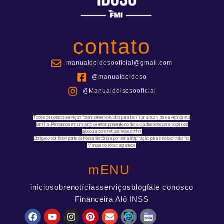
contato
manualdoidosooficial@gmail.com
@manualdoidoso
@Manualdoisosooficial
Todos os nossos serviços foram desenvolvidos para facilitar a sua vida e a vida da sua
família. Pensamos em um jeito de estar presente no dia a dia das pessoas e você nos
ajudou a concretizar esse sonho.
Obrigado por fazer parte da nossa história e por ser a inspiração para o nosso trabalho.
Manual do idoso agradece.
mENU
início
sobre
notícias
serviços
blog
fale conosco
Financeira Alô INSS