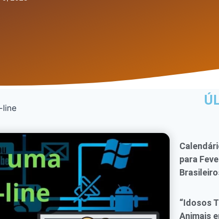
Ú
-line
Calendár
para Feve
Brasileiro
“Idosos 
Animais e