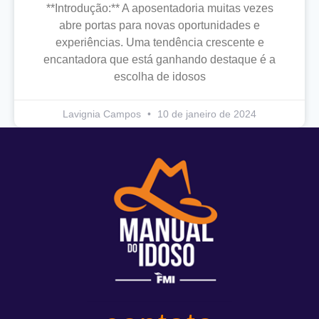
**Introdução:** A aposentadoria muitas vezes
abre portas para novas oportunidades e
experiências. Uma tendência crescente e
encantadora que está ganhando destaque é a
escolha de idosos
Lavignia Campos
10 de janeiro de 2024