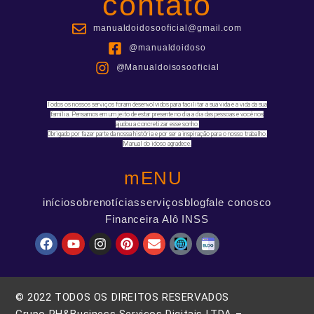
contato
manualdoidosooficial@gmail.com
@manualdoidoso
@Manualdoisosooficial
Todos os nossos serviços foram desenvolvidos para facilitar a sua vida e a vida da sua
família. Pensamos em um jeito de estar presente no dia a dia das pessoas e você nos
ajudou a concretizar esse sonho.
Obrigado por fazer parte da nossa história e por ser a inspiração para o nosso trabalho.
Manual do idoso agradece.
mENU
início
sobre
notícias
serviços
blog
fale conosco
Financeira Alô INSS
© 2022 TODOS OS DIREITOS RESERVADOS