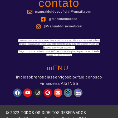
contato
manualdoidosooficial@gmail.com
@manualdoidoso
@Manualdoisosooficial
Todos os nossos serviços foram desenvolvidos para facilitar a sua vida e a vida da sua
família. Pensamos em um jeito de estar presente no dia a dia das pessoas e você nos
ajudou a concretizar esse sonho.
Obrigado por fazer parte da nossa história e por ser a inspiração para o nosso trabalho.
Manual do idoso agradece.
mENU
início
sobre
notícias
serviços
blog
fale conosco
Financeira Alô INSS
© 2022 TODOS OS DIREITOS RESERVADOS