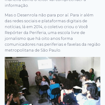
informação.
Mas o Desenrola não para por aí. Para ir além
das redes sociais e plataformas digitais de
notícias, lá em 2014, o coletivo criou o Você
Repórter da Periferia, uma escola livre de
jornalismo que há oito anos forma
comunicadores nas periferias e favelas da região
metropolitana de São Paulo.