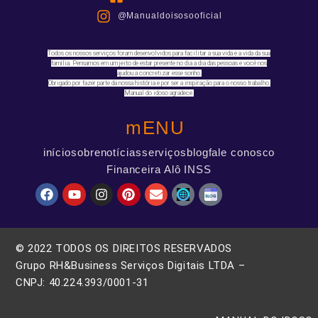
@Manualdoisosooficial
Todos os nossos serviços foram desenvolvidos para facilitar a sua vida e a vida da sua
família. Pensamos em um jeito de estar presente no dia a dia das pessoas e você nos
ajudou a concretizar esse sonho.
Obrigado por fazer parte da nossa história e por ser a inspiração para o nosso trabalho.
Manual do idoso agradece.
mENU
início
sobre
notícias
serviços
blog
fale conosco
Financeira Alô INSS
© 2022 TODOS OS DIREITOS RESERVADOS
Grupo RH&Business Serviços Digitais LTDA –
CNPJ: 40.224.393/0001-31